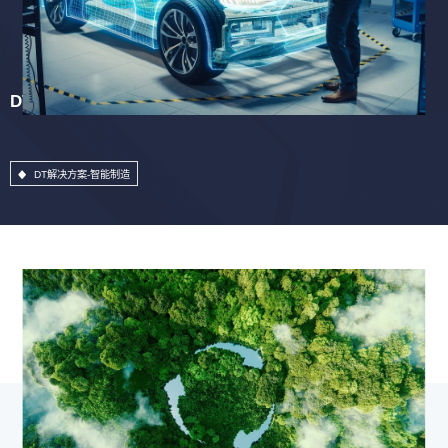
DT解决方案-智能制造
DT解决方案-智能制造