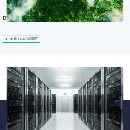
DT解决方案-智慧园区
DT解决方案-智慧园区