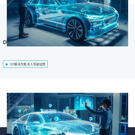
DT解决方案-无人驾驶运营
DT解决方案-无人驾驶运营