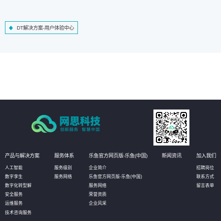
DT解决方案-用户体验中心
产品与解决方案
服务体系
乐鱼官方网页版-乐鱼(中国)
新闻资讯
加入我们
人工智能
服务级别
企业简介
招聘岗位
数字孪生
服务网络
乐鱼官方网页版-乐鱼(中国)
联系方式
数字化转型解
服务网络
留言表单
安全服务
荣誉资质
运维服务
企业风采
技术咨询服务